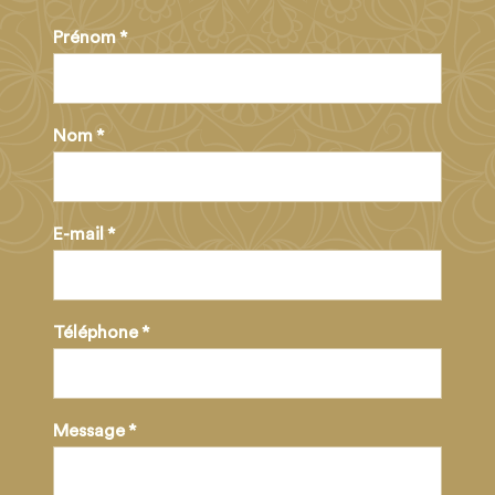
Prénom
*
Nom
*
E-mail
*
Téléphone
*
Message
*