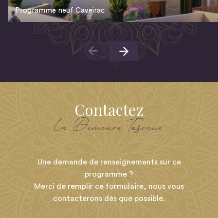
Programme neuf Caveirac
Contactez
La Demeure Toscane
Une demande de renseignements sur ce
programme ?
Merci de remplir ce formulaire, nous vous
contacterons dès que possible.