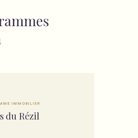
grammes
n
MME IMMOBILIER
s du Rézil